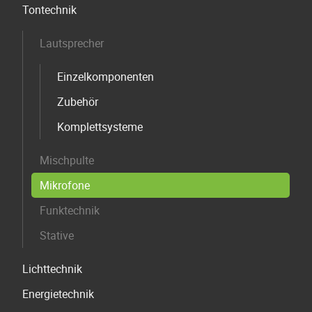
Tontechnik
überspringen
Lautsprecher
Einzelkomponenten
Zubehör
Komplettsysteme
Mischpulte
Mikrofone
Funktechnik
Stative
Lichttechnik
Energietechnik