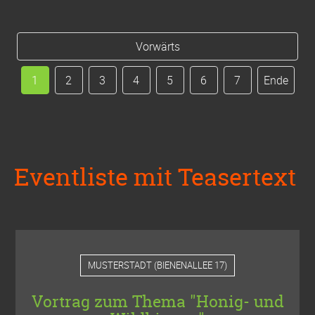
Vorwärts
1
2
3
4
5
6
7
Ende
Eventliste mit Teasertext
MUSTERSTADT
(
BIENENALLEE 17
)
Vortrag zum Thema "Honig- und