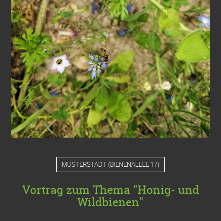
MUSTERSTADT
(
BIENENALLEE 17
)
Vortrag zum Thema "Honig- und
Wildbienen"