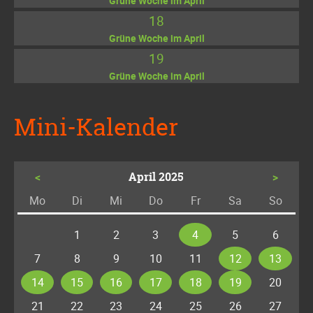
Grüne Woche im April
18
Grüne Woche im April
19
Grüne Woche im April
Mini-Kalender
<
April 2025
>
Mo
Di
Mi
Do
Fr
Sa
So
ntag
enstag
ttwoch
nnerstag
eitag
mstag
nntag
1
2
3
4
5
6
7
8
9
10
11
12
13
14
15
16
17
18
19
20
21
22
23
24
25
26
27