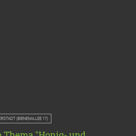
ERSTADT
(
BIENENALLEE 17
)
m Thema "Honig- und