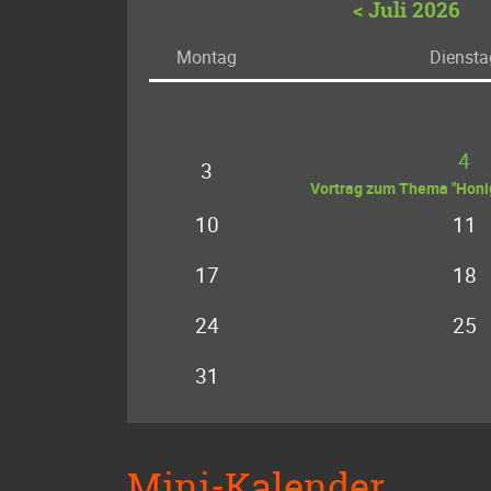
< Juli 2026
Mo
ntag
Di
ensta
4
3
Vortrag zum Thema "Honig
10
11
17
18
24
25
31
Mini-Kalender