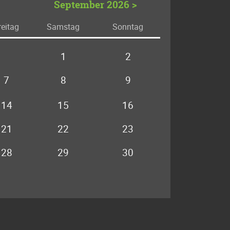
September 2026 >
r
eitag
Sa
mstag
So
nntag
1
2
7
8
9
14
15
16
21
22
23
28
29
30