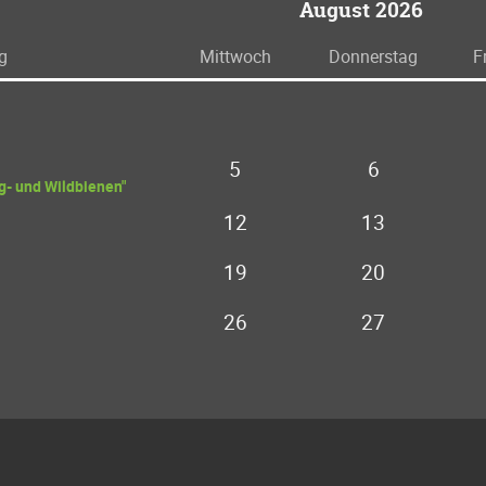
August 2026
g
Mi
ttwoch
Do
nnerstag
F
5
6
- und Wildbienen"
12
13
19
20
26
27