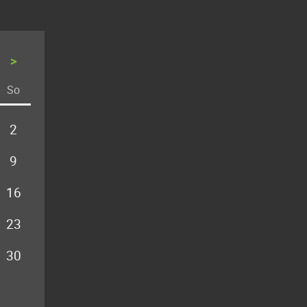
>
So
stag
nntag
2
9
16
23
30