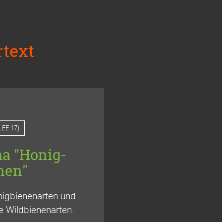
rtext
LEE 17
)
a "Honig-
nen"
nigbienenarten und
e Wildbienenarten.