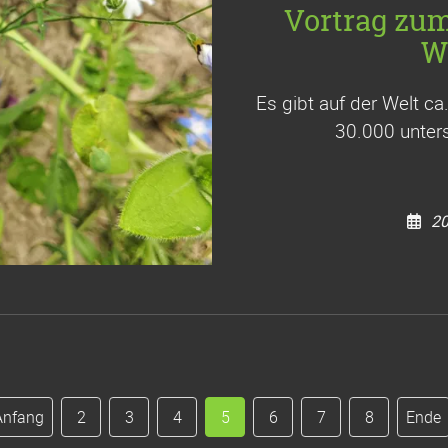
Vortrag zu
W
Es gibt auf der Welt c
30.000 unters
20
Anfang
2
3
4
5
6
7
8
Ende