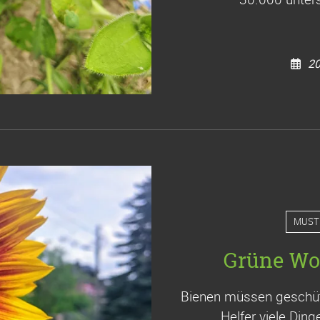
20
MUST
Grüne Wo
Bienen müssen geschütz
Helfer viele Din