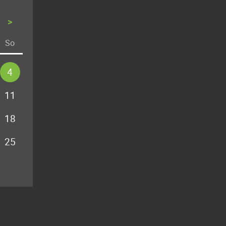
>
So
stag
nntag
4
11
18
25