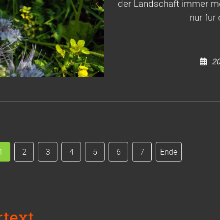
der Landschaft immer m
nur für
20
1
2
3
4
5
6
7
Ende
rtext