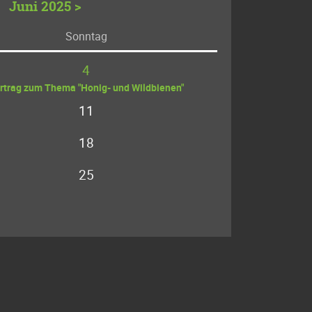
Juni 2025 >
So
nntag
4
rtrag zum Thema "Honig- und Wildbienen"
11
18
25