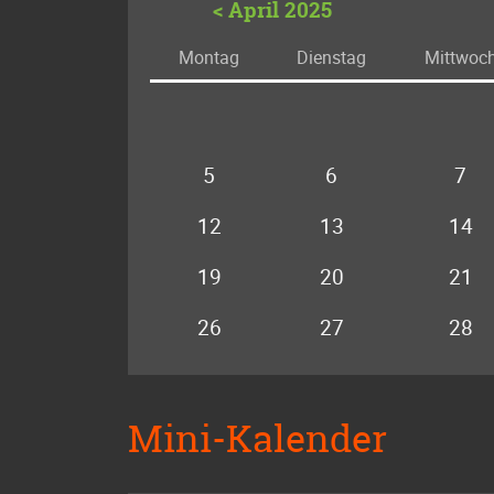
< April 2025
Mo
ntag
Di
enstag
Mi
ttwoc
5
6
7
12
13
14
19
20
21
26
27
28
Mini-Kalender