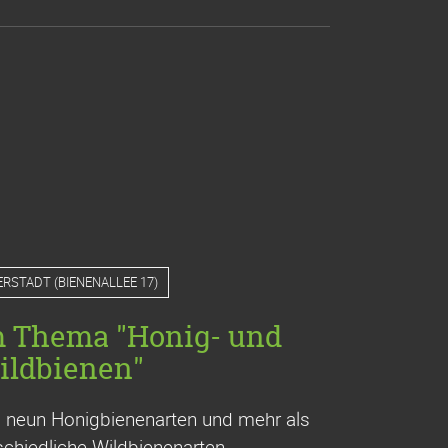
ERSTADT
(
BIENENALLEE 17
)
m Thema "Honig- und
ildbienen"
a. neun Honigbienenarten und mehr als
chiedliche Wildbienenarten.